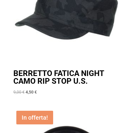
BERRETTO FATICA NIGHT
CAMO RIP STOP U.S.
Il
Il
9,00
€
4,50
€
prezzo
prezzo
originale
attuale
era:
è:
In offerta!
9,00 €.
4,50 €.