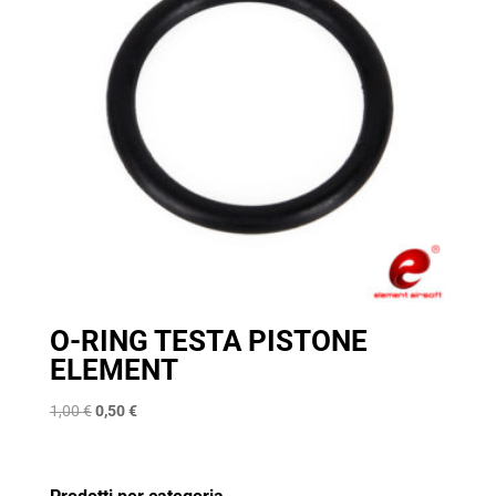
O-RING TESTA PISTONE
ELEMENT
Il
Il
1,00
€
0,50
€
prezzo
prezzo
originale
attuale
era:
è: