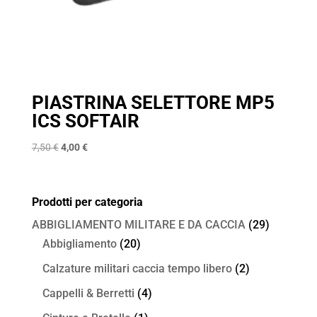
PIASTRINA SELETTORE MP5
ICS SOFTAIR
Il
Il
7,50
€
4,00
€
prezzo
prezzo
originale
attuale
era:
è:
Prodotti per categoria
7,50 €.
4,00 €.
ABBIGLIAMENTO MILITARE E DA CACCIA
(29)
Abbigliamento
(20)
Calzature militari caccia tempo libero
(2)
Cappelli & Berretti
(4)