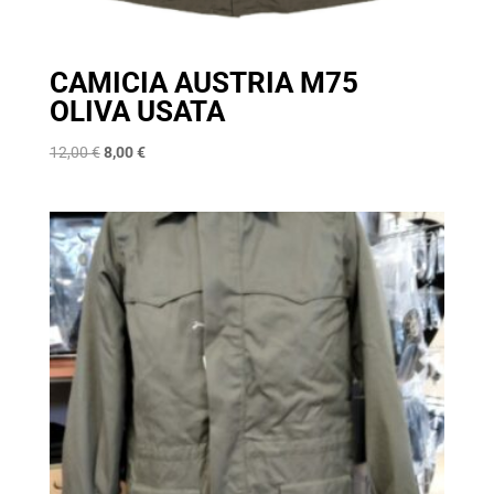
CAMICIA AUSTRIA M75
OLIVA USATA
Il
Il
12,00
€
8,00
€
prezzo
prezzo
originale
attuale
era:
è:
12,00 €.
8,00 €.