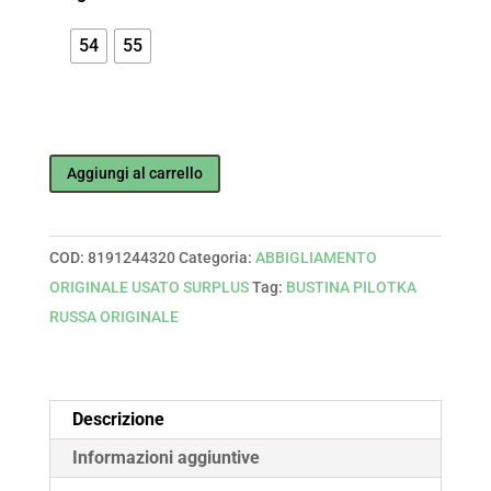
54
55
BUSTINA
Aggiungi al carrello
PILOTKA
RUSSA
ORIGINALE
COD:
8191244320
Categoria:
ABBIGLIAMENTO
(senza
ORIGINALE USATO SURPLUS
Tag:
BUSTINA PILOTKA
stemma)
RUSSA ORIGINALE
quantità
Descrizione
Informazioni aggiuntive