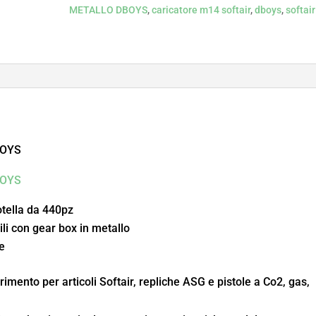
METALLO DBOYS
,
caricatore m14 softair
,
dboys
,
softair
BOYS
OYS
otella da 440pz
ili con gear box in metallo
he
rimento per articoli Softair, repliche ASG e pistole a Co2, gas,