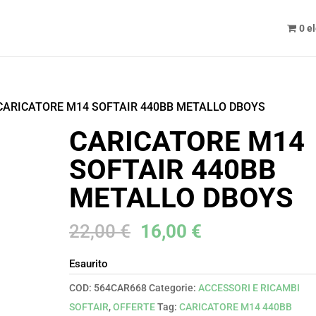
0 e
CARICATORE M14 SOFTAIR 440BB METALLO DBOYS
CARICATORE M14
SOFTAIR 440BB
METALLO DBOYS
Il
Il
22,00
€
16,00
€
prezzo
prezzo
Esaurito
originale
attuale
era:
è:
COD:
564CAR668
Categorie:
ACCESSORI E RICAMBI
22,00 €.
16,00 €.
SOFTAIR
,
OFFERTE
Tag:
CARICATORE M14 440BB