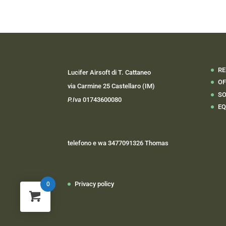
era:
è:
12,00 €.
8,00 €.
RE
Lucifer Airsoft di T. Cattaneo
OF
via Carmine 25 Castellaro (IM)
SO
P.Iva
01743600080
EQ
telefono e wa 3477091326 Thomas
Privacy policy
0