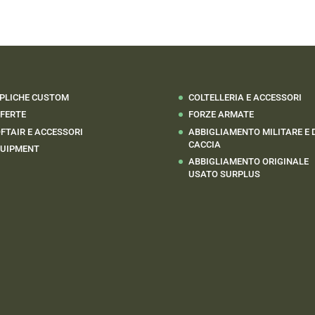
era:
è:
originale
attuale
1,00 €.
0,50 €.
era:
è:
29,00 €.
15,00 €.
PLICHE CUSTOM
COLTELLERIA E ACCESSORI
FERTE
FORZE ARMATE
FTAIR E ACCESSORI
ABBIGLIAMENTO MILITARE E 
CACCIA
UIPMENT
ABBIGLIAMENTO ORIGINALE
USATO SURPLUS