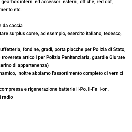
 gearbox interni ed accessori esterni, ottiche, red dot,
amento etc.
he da caccia
itare surplus come, ad esempio, esercito italiano, tedesco,
e
 buffetteria, fondine, gradi, porta placche per Polizia di Stato,
 troverete articoli per Polizia Penitenziaria, guardie Giurate
sserino di appartenenza)
inamico, inoltre abbiamo l’assortimento completo di vernici
 compressa e rigenerazione batterie li-Po, li-Fe li-on.
 radio
o