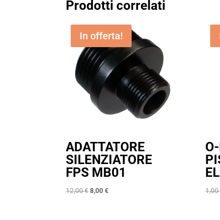
Prodotti correlati
In offerta!
ADATTATORE
O-
SILENZIATORE
P
FPS MB01
E
Il
Il
12,00
€
8,00
€
1,00
prezzo
prezzo
originale
attuale