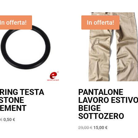
In offerta!
In offerta!
RING TESTA
PANTALONE
ISTONE
LAVORO ESTIV
LEMENT
BEIGE
SOTTOZERO
Il
Il
€
0,50
€
prezzo
prezzo
Il
Il
29,00
€
15,00
€
originale
attuale
prezzo
prezzo