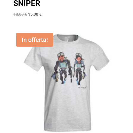
SNIPER
Il
Il
18,00
€
15,00
€
prezzo
prezzo
originale
attuale
era:
è:
In offerta!
18,00 €.
15,00 €.