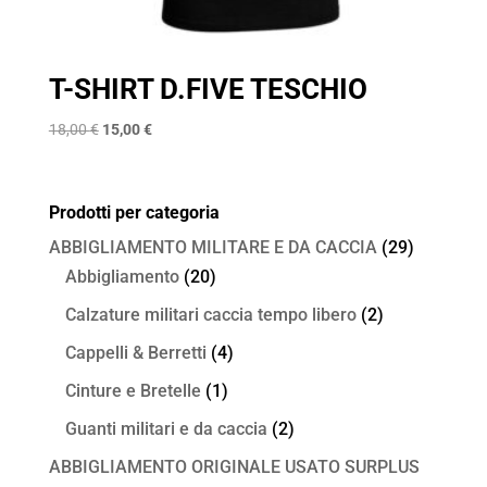
T-SHIRT D.FIVE TESCHIO
Il
Il
18,00
€
15,00
€
prezzo
prezzo
originale
attuale
era:
è:
Prodotti per categoria
18,00 €.
15,00 €.
ABBIGLIAMENTO MILITARE E DA CACCIA
(29)
Abbigliamento
(20)
Calzature militari caccia tempo libero
(2)
Cappelli & Berretti
(4)
Cinture e Bretelle
(1)
Guanti militari e da caccia
(2)
ABBIGLIAMENTO ORIGINALE USATO SURPLUS