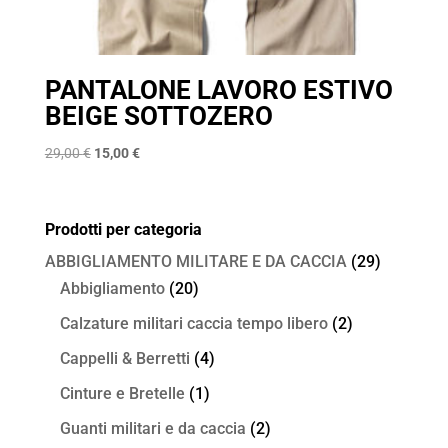
PANTALONE LAVORO ESTIVO
BEIGE SOTTOZERO
Il
Il
29,00
€
15,00
€
prezzo
prezzo
originale
attuale
era:
è:
Prodotti per categoria
29,00 €.
15,00 €.
ABBIGLIAMENTO MILITARE E DA CACCIA
(29)
Abbigliamento
(20)
Calzature militari caccia tempo libero
(2)
Cappelli & Berretti
(4)
Cinture e Bretelle
(1)
Guanti militari e da caccia
(2)