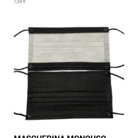
7,50
€