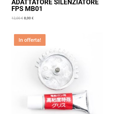
ADATTATORE SILENZIATORE
FPS MB01
Il
Il
12,00
€
8,00
€
prezzo
prezzo
originale
attuale
era:
è:
In offerta!
12,00 €.
8,00 €.