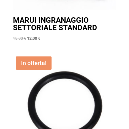
MARUI INGRANAGGIO
SETTORIALE STANDARD
Il
Il
18,00
€
12,00
€
prezzo
prezzo
originale
attuale
era:
è:
In offerta!
18,00 €.
12,00 €.