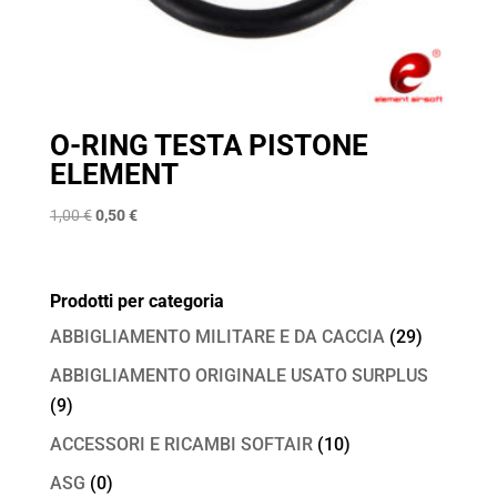
O-RING TESTA PISTONE
ELEMENT
Il
Il
1,00
€
0,50
€
prezzo
prezzo
originale
attuale
era:
è:
Prodotti per categoria
1,00 €.
0,50 €.
ABBIGLIAMENTO MILITARE E DA CACCIA
(29)
ABBIGLIAMENTO ORIGINALE USATO SURPLUS
(9)
ACCESSORI E RICAMBI SOFTAIR
(10)
ASG
(0)