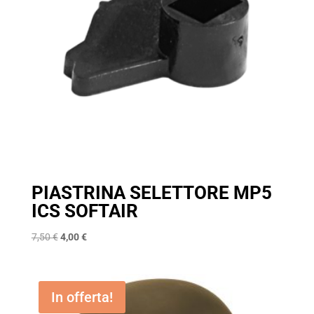
PIASTRINA SELETTORE MP5
ICS SOFTAIR
Il
Il
7,50
€
4,00
€
prezzo
prezzo
originale
attuale
era:
è:
In offerta!
7,50 €.
4,00 €.