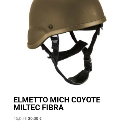
ELMETTO MICH COYOTE
MILTEC FIBRA
Il
Il
45,00
€
30,00
€
prezzo
prezzo
originale
attuale