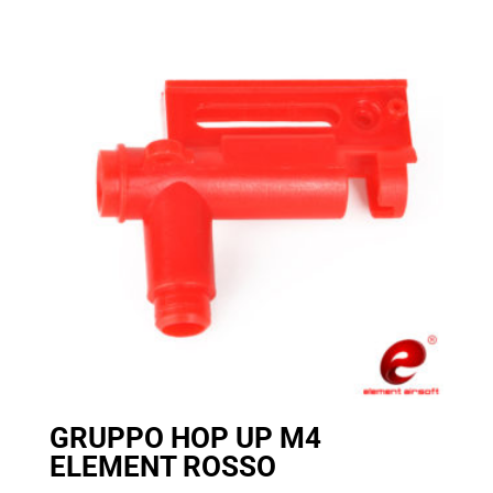
era:
è:
45,00 €.
30,00 €.
GRUPPO HOP UP M4
ELEMENT ROSSO