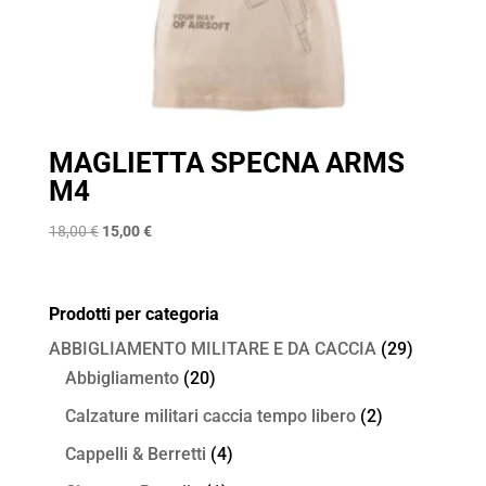
MAGLIETTA SPECNA ARMS
M4
Il
Il
18,00
€
15,00
€
prezzo
prezzo
originale
attuale
era:
è:
Prodotti per categoria
18,00 €.
15,00 €.
ABBIGLIAMENTO MILITARE E DA CACCIA
(29)
Abbigliamento
(20)
Calzature militari caccia tempo libero
(2)
Cappelli & Berretti
(4)