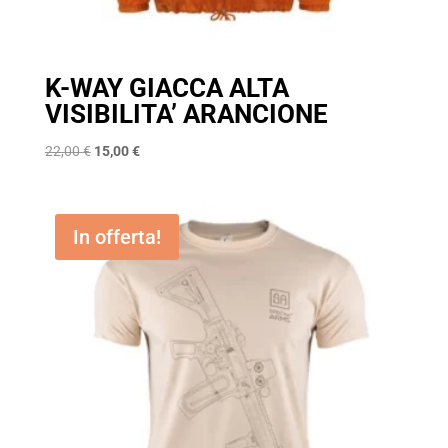
K-WAY GIACCA ALTA
VISIBILITA’ ARANCIONE
Il
Il
22,00
€
15,00
€
prezzo
prezzo
originale
attuale
era:
è:
In offerta!
22,00 €.
15,00 €.