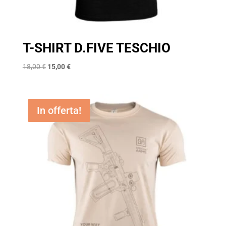
T-SHIRT D.FIVE TESCHIO
Il
Il
18,00
€
15,00
€
prezzo
prezzo
originale
attuale
era:
è:
In offerta!
18,00 €.
15,00 €.