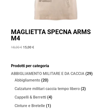
MAGLIETTA SPECNA ARMS
M4
Il
Il
18,00
€
15,00
€
prezzo
prezzo
originale
attuale
era:
è:
Prodotti per categoria
18,00 €.
15,00 €.
ABBIGLIAMENTO MILITARE E DA CACCIA
(29)
Abbigliamento
(20)
Calzature militari caccia tempo libero
(2)
Cappelli & Berretti
(4)
Cinture e Bretelle
(1)