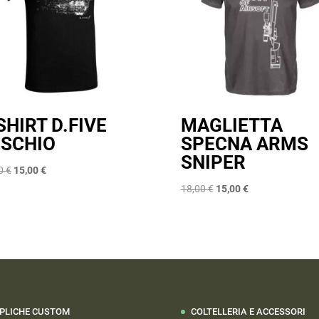
SHIRT D.FIVE
MAGLIETTA
ESCHIO
SPECNA ARMS
SNIPER
Il
Il
00
€
15,00
€
prezzo
prezzo
Il
Il
18,00
€
15,00
€
originale
attuale
prezzo
prezzo
era:
è:
originale
attuale
18,00 €.
15,00 €.
era:
è:
18,00 €.
15,00 €.
PLICHE CUSTOM
COLTELLERIA E ACCESSORI