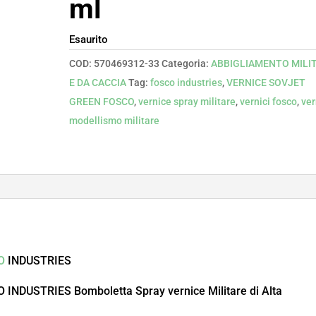
ml
Esaurito
COD:
570469312-33
Categoria:
ABBIGLIAMENTO MILI
E DA CACCIA
Tag:
fosco industries
,
VERNICE SOVJET
GREEN FOSCO
,
vernice spray militare
,
vernici fosco
,
ver
modellismo militare
O
INDUSTRIES
DUSTRIES Bomboletta Spray vernice Militare di Alta