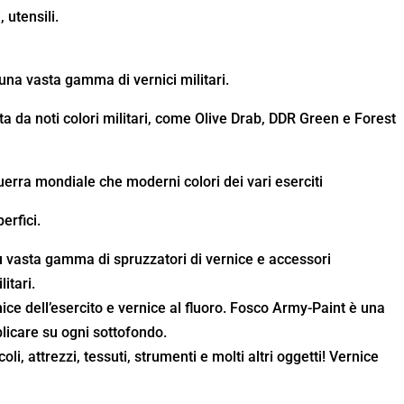
, utensili.
 una vasta gamma di vernici militari.
da noti colori militari, come Olive Drab, DDR Green e Forest
uerra mondiale che moderni colori dei vari eserciti
erfici.
ù vasta gamma di spruzzatori di vernice e accessori
itari.
nice dell’esercito e vernice al fluoro. Fosco Army-Paint è una
plicare su ogni sottofondo.
oli, attrezzi, tessuti, strumenti e molti altri oggetti! Vernice