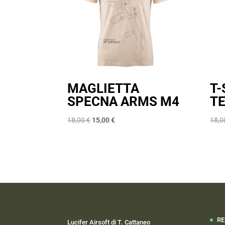
MAGLIETTA
T-
SPECNA ARMS M4
T
Il
Il
18,00
€
15,00
€
18,
prezzo
prezzo
originale
attuale
era:
è:
18,00 €.
15,00 €.
RE
Lucifer Airsoft di T. Cattaneo