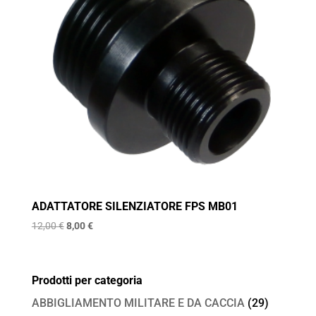
ADATTATORE SILENZIATORE FPS MB01
Il
Il
12,00
€
8,00
€
prezzo
prezzo
originale
attuale
era:
è:
Prodotti per categoria
12,00 €.
8,00 €.
ABBIGLIAMENTO MILITARE E DA CACCIA
(29)