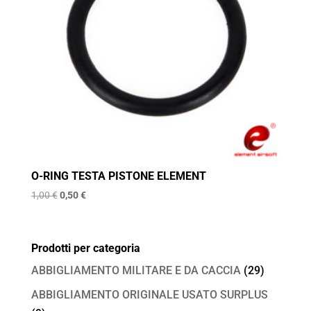
O-RING TESTA PISTONE ELEMENT
Il
Il
1,00
€
0,50
€
prezzo
prezzo
originale
attuale
era:
è:
Prodotti per categoria
1,00 €.
0,50 €.
ABBIGLIAMENTO MILITARE E DA CACCIA
(29)
ABBIGLIAMENTO ORIGINALE USATO SURPLUS