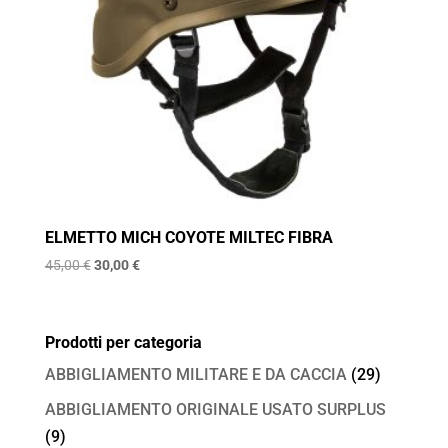
ELMETTO MICH COYOTE MILTEC FIBRA
Il
Il
45,00
€
30,00
€
prezzo
prezzo
originale
attuale
era:
è:
Prodotti per categoria
45,00 €.
30,00 €.
ABBIGLIAMENTO MILITARE E DA CACCIA
(29)
ABBIGLIAMENTO ORIGINALE USATO SURPLUS
(9)