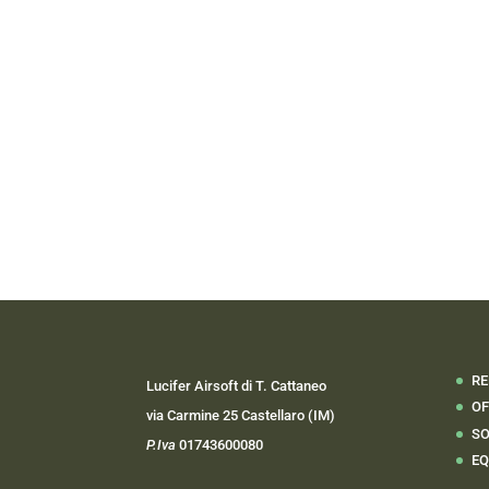
RE
Lucifer Airsoft di T. Cattaneo
OF
via Carmine 25 Castellaro (IM)
SO
P.Iva
01743600080
EQ