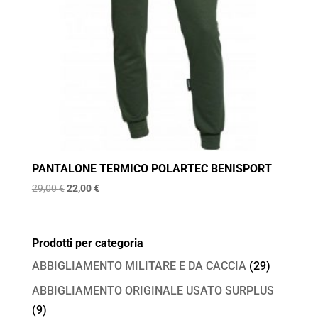
PANTALONE TERMICO POLARTEC BENISPORT
Il
Il
29,00
€
22,00
€
prezzo
prezzo
originale
attuale
era:
è:
Prodotti per categoria
29,00 €.
22,00 €.
ABBIGLIAMENTO MILITARE E DA CACCIA
(29)
ABBIGLIAMENTO ORIGINALE USATO SURPLUS
(9)