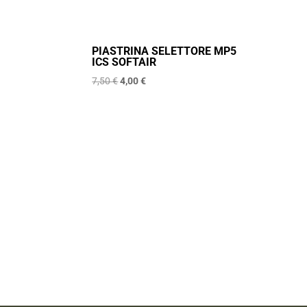
PIASTRINA SELETTORE MP5
ICS SOFTAIR
Il
Il
7,50
€
4,00
€
prezzo
prezzo
originale
attuale
era:
è:
7,50 €.
4,00 €.