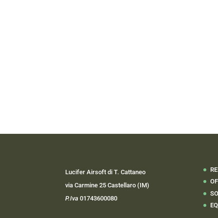
RE
Lucifer Airsoft di T. Cattaneo
OF
via Carmine 25 Castellaro (IM)
SO
P.Iva
01743600080
EQ