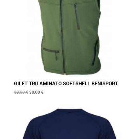
GILET TRILAMINATO SOFTSHELL BENISPORT
Il
Il
58,00
€
30,00
€
prezzo
prezzo
originale
attuale
era:
è:
58,00 €.
30,00 €.