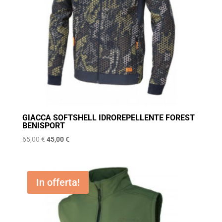
GIACCA SOFTSHELL IDROREPELLENTE FOREST
BENISPORT
Il
Il
65,00
€
45,00
€
prezzo
prezzo
originale
attuale
era:
è:
In offerta!
65,00 €.
45,00 €.