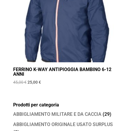
FERRINO K-WAY ANTIPIOGGIA BAMBINO 6-12
ANNI
Il
Il
45,00
€
25,00
€
prezzo
prezzo
originale
attuale
era:
è:
Prodotti per categoria
45,00 €.
25,00 €.
ABBIGLIAMENTO MILITARE E DA CACCIA
(29)
ABBIGLIAMENTO ORIGINALE USATO SURPLUS