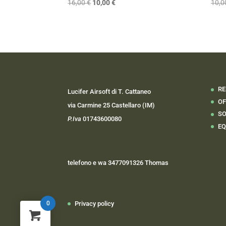
Il
Il
16,00
€
10,00
€
10,
prezzo
prezzo
originale
attuale
era:
è:
16,00 €.
10,00 €.
RE
Lucifer Airsoft di T. Cattaneo
OF
via Carmine 25 Castellaro (IM)
SO
P.Iva
01743600080
EQ
telefono e wa 3477091326 Thomas
Privacy policy
0