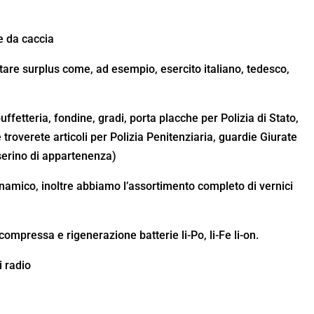
he da caccia
itare surplus come, ad esempio, esercito italiano, tedesco,
e
 buffetteria, fondine, gradi, porta placche per Polizia di Stato,
 troverete articoli per Polizia Penitenziaria, guardie Giurate
sserino di appartenenza)
inamico, inoltre abbiamo l’assortimento completo di vernici
 compressa e rigenerazione batterie li-Po, li-Fe li-on.
 radio
o