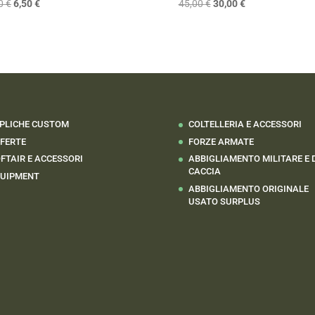
Il
Il
Il
Il
00
€
6,50
€
45,00
€
30,00
€
prezzo
prezzo
prezzo
prezzo
originale
attuale
originale
attuale
era:
è:
era:
è:
10,00 €.
6,50 €.
45,00 €.
30,00 €.
PLICHE CUSTOM
COLTELLERIA E ACCESSORI
FERTE
FORZE ARMATE
FTAIR E ACCESSORI
ABBIGLIAMENTO MILITARE E 
CACCIA
UIPMENT
ABBIGLIAMENTO ORIGINALE
USATO SURPLUS