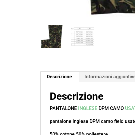
Descrizione
Informazioni aggiuntiv
Descrizione
PANTALONE
INGLESE
DPM CAMO
USA
pantalone inglese DPM camo field usato
50% cotone 50% poliestere