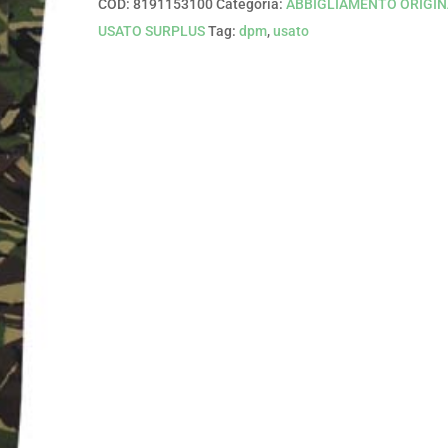
COD:
8191153100
Categoria:
ABBIGLIAMENTO ORIGIN
USATO SURPLUS
Tag:
dpm
,
usato