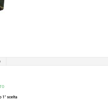
e
TO
 1° scelta