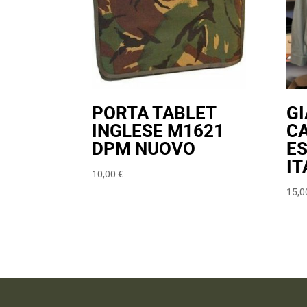
PORTA TABLET
G
INGLESE M1621
C
DPM NUOVO
E
IT
10,00
€
15,